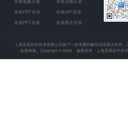
在线视频压缩
在线音频压缩
在线PDF压缩
在线GIF压缩
在线PPT压缩
在线图片压缩
上海至凤软件技术有限公司
旗下一款免费的解压缩全能王软件，支持
欢迎体验。Copyright © 2024 版权所有：上海至凤软